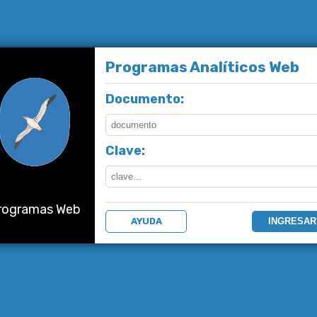
Programas Analíticos Web
Documento:
Clave:
rogramas Web
AYUDA
INGRESAR