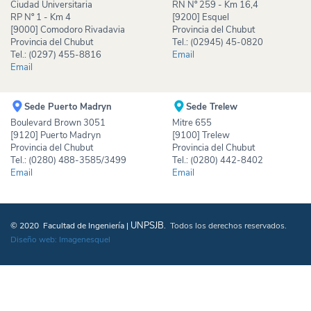
Ciudad Universitaria
RN Nº 259 - Km 16,4
RP Nº 1 - Km 4
[9200] Esquel
[9000] Comodoro Rivadavia
Provincia del Chubut
Provincia del Chubut
Tel.: (02945) 45-0820
Tel.: (0297) 455-8816
Email
Email
Sede Puerto Madryn
Sede Trelew
Boulevard Brown 3051
Mitre 655
[9120] Puerto Madryn
[9100] Trelew
Provincia del Chubut
Provincia del Chubut
Tel.: (0280) 488-3585/3499
Tel.: (0280) 442-8402
Email
Email
UNPSJB
© 2020 Facultad de Ingeniería |
.
Todos los derechos reservados.
Diseño web: Imagenesquel