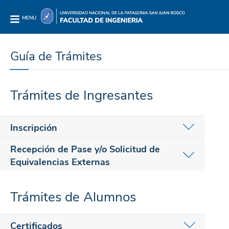
CERRAR
MENU
Guía de Trámites
Inicio
Institucional
Académica
Trámites de Ingresantes
Extensión
Investigación y
Inscripción
Posgrado
¿Cuándo se puede solicitar?
Recepción de Pase y/o Solicitud de
Acceso a Sistemas
Equivalencias Externas
Período determinado por
Calendario Académico
Publicaciones
(Provenientes de otras Facultades o
Novedades
Requisitos
Universidades)
Trámites de Alumnos
Enlaces relacionados
Haber egresado del Nivel Secundario
¿Cuándo se puede solicitar?
¿Dónde se solicita?
Período determinado por
Certificados
Calendario Académico